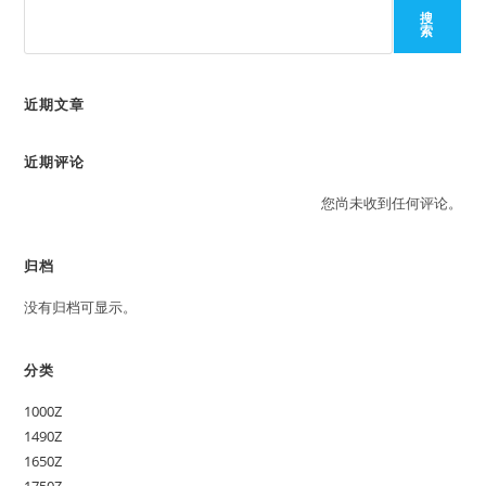
搜
索
近期文章
近期评论
您尚未收到任何评论。
归档
没有归档可显示。
分类
1000Z
1490Z
1650Z