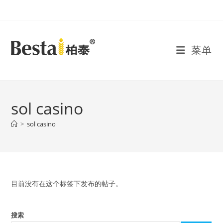
Skip
to
content
菜单
sol casino
>
sol casino
目前没有在这个标签下发布的帖子。
搜索