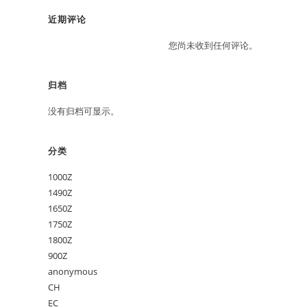
近期评论
您尚未收到任何评论。
归档
没有归档可显示。
分类
1000Z
1490Z
1650Z
1750Z
1800Z
900Z
anonymous
CH
EC