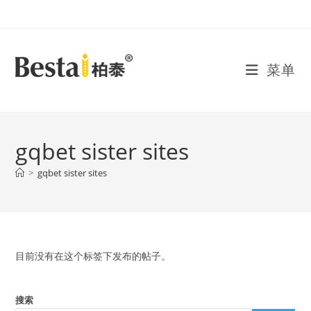
Skip
to
content
菜单
gqbet sister sites
>
gqbet sister sites
目前没有在这个标签下发布的帖子。
搜索