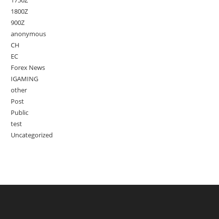
1750Z
1800Z
900Z
anonymous
CH
EC
Forex News
IGAMING
other
Post
Public
test
Uncategorized