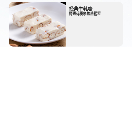
经典牛轧糖
新西兰阳光牧场奶源
精选优质坚果果仁
传承传统手工工艺
营养核桃糕
传统手工工艺制作
精选优质坚果果仁
缔造经典好口感
无糖黑芝麻酥
选用优质黑芝麻
无糖高钙高蛋白
轻烘慢烤，不易上火