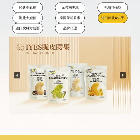
经典牛轧糖
元气南枣糕
无糖谷物酥
海盐太妃糖
泰国茉莉香米
进口膨化&饼干
进口饮料方便面
品牌代理