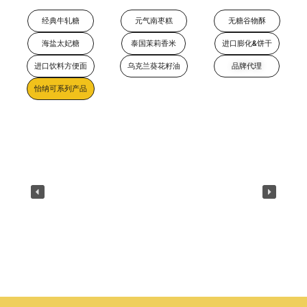
经典牛轧糖
元气南枣糕
无糖谷物酥
海盐太妃糖
泰国茉莉香米
进口膨化&饼干
进口饮料方便面
乌克兰葵花籽油
品牌代理
怡纳可系列产品