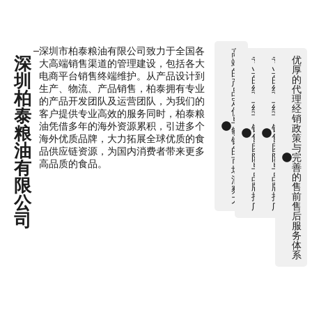
深圳市柏泰粮油有限公司致力于全国各
高
深
专
专
优
端
大高端销售渠道的管理建设，包括各大
业
业
厚
的
电商平台销售终端维护。从产品设计到
圳
的
的
的
产
生产、物流、产品销售，柏泰拥有专业
线
线
代
品
柏
上
上
理
的产品开发团队及运营团队，为我们的
定
线
线
经
泰
位
客户提供专业高效的服务同时，柏泰粮
下
下
销
与
油凭借多年的海外资源累积，引进多个
销
销
政
粮
敏
售
售
策
海外优质品牌，大力拓展全球优质的食
锐
油
团
团
与
的
品供应链资源，为国内消费者带来更多
队
队
完
市
有
高品质的食品。
与
与
善
场
品
品
的
洞
限
牌
牌
售
察
推
推
前
公
力
广
广
售
司
后
服
务
体
系